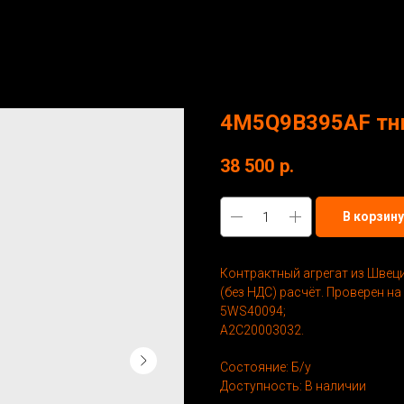
4M5Q9B395AF тнвд
38 500
р.
В корзину
Контрактный агрегат из Швеци
(без НДС) расчёт. Проверен на
5WS40094;
A2C20003032.
Состояние: Б/у
Доступность: В наличии