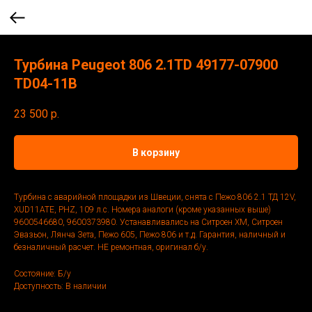
Турбина Peugeot 806 2.1TD 49177-07900
TD04-11B
23 500
р.
В корзину
Турбина с аварийной площадки из Швеции, снята с Пежо 806 2.1 ТД 12V,
XUD11ATE, PHZ, 109 л.с. Номера аналоги (кроме указанных выше)
9600546680, 9600373980. Устанавливались на Ситроен ХМ, Ситроен
Эвазьон, Лянча Зета, Пежо 605, Пежо 806 и т.д. Гарантия, наличный и
безналичный расчет. НЕ ремонтная, оригинал б/у.
Состояние: Б/у
Доступность: В наличии