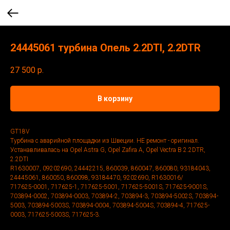
24445061 турбина Опель 2.2DTI, 2.2DTR
27 500
р.
В корзину
GT18V
Турбина с аварийной площадки из Швеции. НЕ ремонт - оригинал.
Устанавливалась на Opel Astra G, Opel Zafira A, Opel Vectra B 2.2DTR,
2.2DTI
R1630007, 09202690, 24442215, 860039, 860047, 860080, 93184043,
24445061, 860050, 860098, 93184470, 9202690, R1630016/
717625-0001, 717625-1, 717625-5001, 717625-5001S, 717625-9001S,
703894-0002, 703894-0003, 703894-2, 703894-3, 703894-5002S, 703894-
5003, 703894-5003S, 703894-0004, 703894-5004S, 703894-4, 717625-
0003, 717625-5003S, 717625-3.