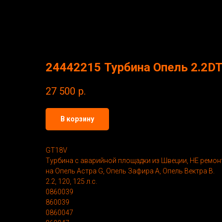
24442215 Турбина Опель 2.2DTI
27 500
р.
В корзину
GT18V
Турбина с аварийной площадки из Швеции, НЕ ремон
на Опель Астра G, Опель Зафира А, Опель Вектра В.
2.2, 120, 125 л.с.
0860039
860039
0860047