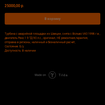
25000,00
р.
В корзину
Турбина с аварийной площадки из Швеции, снята с Вольво V40 1998 г.в.,
двигатель Рено 1.9 ТД 90 л.с., оригинал, НЕ ремонтная,гарантия,
отправка в регионы, наличный и безналичный расчёт,
Состояние: Б/у
Доступность: В наличии
Tilda
Made on